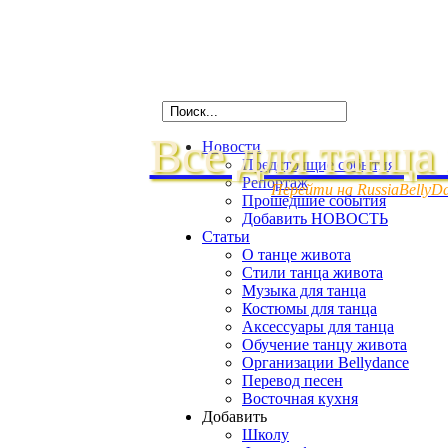
Все для танца
Новости
Предстоящие события
Репортаж
Перейти на RussiaBellyD
Прошедшие события
Добавить НОВОСТЬ
Статьи
О танце живота
Стили танца живота
Музыка для танца
Костюмы для танца
Аксессуары для танца
Обучение танцу живота
Организации Bellydance
Перевод песен
Восточная кухня
Добавить
Школу