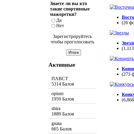
Знаете ли вы кто
такие спортивные
мажоретки?
Вост
Да
(26 ф
Нет
Зарегистрируйтесь
чтобы проголосовать
Звез
(1,113
Активные
Конц
(273 
ПАВСТ
5314 Балов
opium
Конк
1959 Балов
(6,86
shira
1889 Балов
gnata
665 Балов