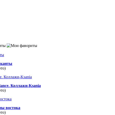
иты
канты
ото)
dance. Коллажи-Ksania
ото)
ны востока
ото)