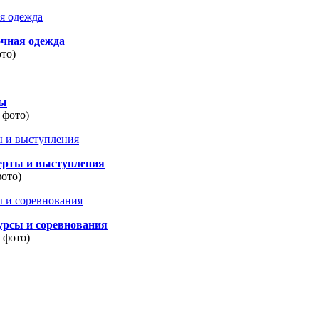
очная одежда
ото)
ды
 фото)
ерты и выступления
фото)
урсы и соревнования
8 фото)