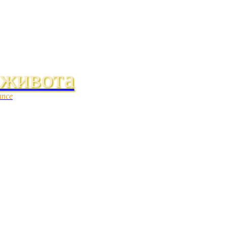
 живота
ance