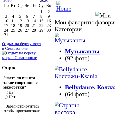
По
Вт
Ср
Че
Пя
Су
Во
1
2
3
4
5
6
7
8
9
10
11
12
13
14
15
16
Мои фавориты
17
18
19
20
21
22
23
Категории
24
25
26
27
28
29
30
31
Отдых на берегу моря
в Севастополе
Музыканты
(92 фото)
Опрос
Знаете ли вы кто
такие спортивные
Bellydance. Колл
мажоретки?
Да
(64 фото)
Нет
Зарегистрируйтесь
чтобы проголосовать