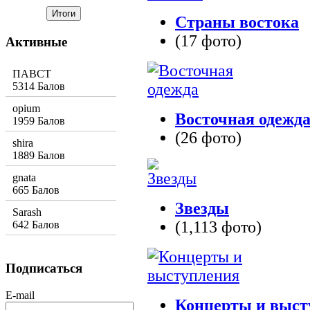
Страны востока
(17 фото)
Активные
ПАВСТ
5314 Балов
opium
Восточная одежд
1959 Балов
(26 фото)
shira
1889 Балов
gnata
665 Балов
Звезды
Sarash
(1,113 фото)
642 Балов
Подписаться
E-mail
Концерты и выст