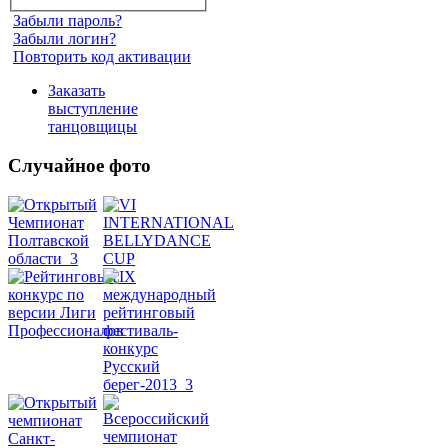
Забыли пароль?
Забыли логин?
Повторить код активации
Заказать
выступление
танцовщицы
Случайное фото
Танец
живота
Belly
Dance
уроки
видео