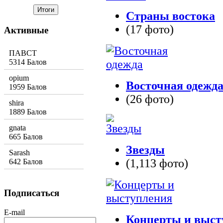
Страны востока
(17 фото)
Активные
ПАВСТ
5314 Балов
opium
Восточная одежд
1959 Балов
(26 фото)
shira
1889 Балов
gnata
665 Балов
Звезды
Sarash
(1,113 фото)
642 Балов
Подписаться
E-mail
Концерты и выст