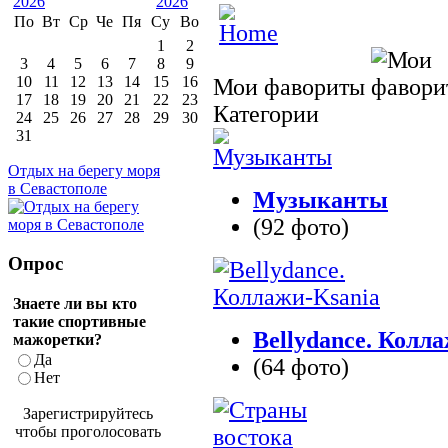
По
Вт
Ср
Че
Пя
Су
Во
1
2
3
4
5
6
7
8
9
10
11
12
13
14
15
16
Мои фавориты
17
18
19
20
21
22
23
Категории
24
25
26
27
28
29
30
31
Отдых на берегу моря
в Севастополе
Музыканты
(92 фото)
Опрос
Знаете ли вы кто
такие спортивные
Bellydance. Колл
мажоретки?
Да
(64 фото)
Нет
Зарегистрируйтесь
чтобы проголосовать