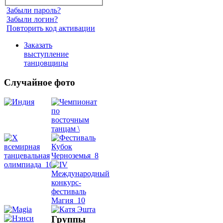
Забыли пароль?
Забыли логин?
Повторить код активации
Заказать
выступление
танцовщицы
Случайное фото
Танец
живота
Belly
Dance
уроки
Группы
видео