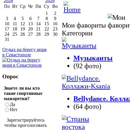
По
Вт
Ср
Че
Пя
Су
Во
1
2
3
4
5
6
7
8
9
10
11
12
13
14
15
16
Мои фавориты
17
18
19
20
21
22
23
Категории
24
25
26
27
28
29
30
31
Отдых на берегу моря
в Севастополе
Музыканты
(92 фото)
Опрос
Знаете ли вы кто
такие спортивные
Bellydance. Колл
мажоретки?
Да
(64 фото)
Нет
Зарегистрируйтесь
чтобы проголосовать