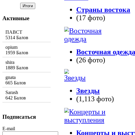
Страны востока
(17 фото)
Активные
ПАВСТ
5314 Балов
opium
Восточная одежд
1959 Балов
(26 фото)
shira
1889 Балов
gnata
665 Балов
Звезды
Sarash
(1,113 фото)
642 Балов
Подписаться
E-mail
Концерты и выст