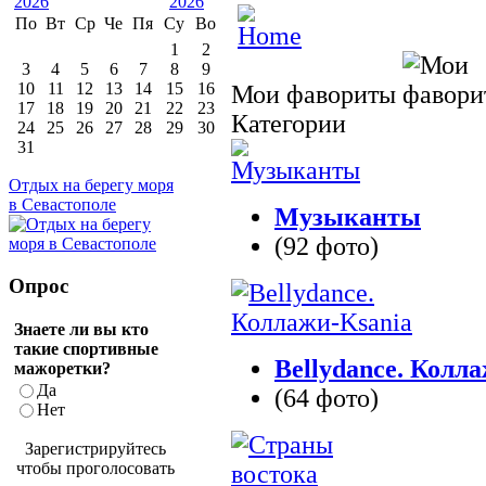
По
Вт
Ср
Че
Пя
Су
Во
1
2
3
4
5
6
7
8
9
10
11
12
13
14
15
16
Мои фавориты
17
18
19
20
21
22
23
Категории
24
25
26
27
28
29
30
31
Отдых на берегу моря
в Севастополе
Музыканты
(92 фото)
Опрос
Знаете ли вы кто
такие спортивные
Bellydance. Колл
мажоретки?
Да
(64 фото)
Нет
Зарегистрируйтесь
чтобы проголосовать