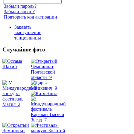
Забыли пароль?
Забыли логин?
Повторить код активации
Заказать
выступление
танцовщицы
Случайное фото
Танец
живота
Belly
Dance
уроки
видео