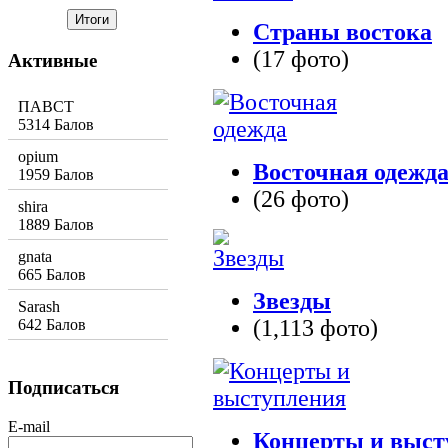
Страны востока
(17 фото)
Активные
ПАВСТ
5314 Балов
opium
Восточная одежд
1959 Балов
(26 фото)
shira
1889 Балов
gnata
665 Балов
Звезды
Sarash
(1,113 фото)
642 Балов
Подписаться
E-mail
Концерты и выст