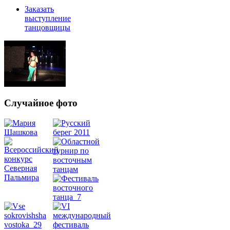
Заказать
выступление
танцовщицы
Случайное фото
Танец
живота
Belly
Dance
уроки