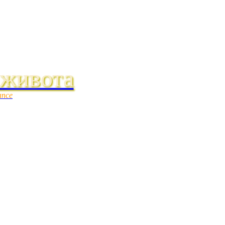
 живота
ance