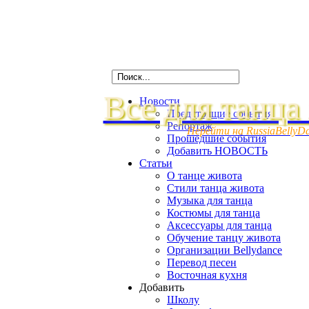
Все для танца
Новости
Предстоящие события
Репортаж
Перейти на RussiaBellyD
Прошедшие события
Добавить НОВОСТЬ
Статьи
О танце живота
Стили танца живота
Музыка для танца
Костюмы для танца
Аксессуары для танца
Обучение танцу живота
Организации Bellydance
Перевод песен
Восточная кухня
Добавить
Школу