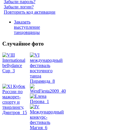
Забыли пароль?
Забыли логин?
Повторить код активации
Заказать
выступление
танцовщицы
Случайное фото
Танец
живота
Belly
Dance
уроки
видео