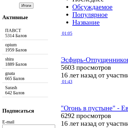
Обсуждаемое
Популярное
Активные
Название
ПАВСТ
01:05
5314 Балов
opium
1959 Балов
Эсфирь-Отпущенников
shira
1889 Балов
5603 просмотров
gnata
16 лет назад от участ
665 Балов
01:43
Sarash
642 Балов
"Огонь в пустыне" - 
Подписаться
6292 просмотров
E-mail
16 лет назад от участ