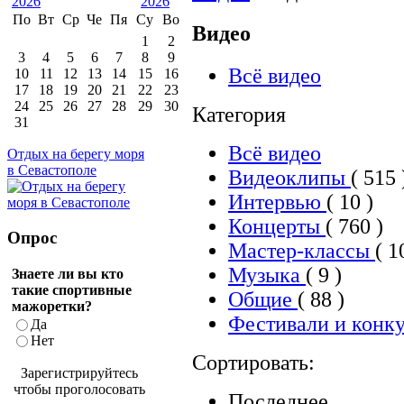
По
Вт
Ср
Че
Пя
Су
Во
Видео
1
2
3
4
5
6
7
8
9
Всё видео
10
11
12
13
14
15
16
17
18
19
20
21
22
23
24
25
26
27
28
29
30
Категория
31
Всё видео
Отдых на берегу моря
в Севастополе
Видеоклипы
( 515 
Интервью
( 10 )
Концерты
( 760 )
Опрос
Мастер-классы
( 1
Музыка
( 9 )
Знаете ли вы кто
такие спортивные
Общие
( 88 )
мажоретки?
Фестивали и конк
Да
Нет
Сортировать:
Зарегистрируйтесь
чтобы проголосовать
Последнее