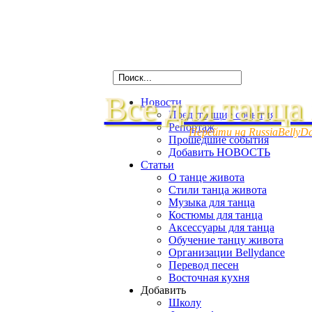
Все для танца
Новости
Предстоящие события
Репортаж
Перейти на RussiaBellyD
Прошедшие события
Добавить НОВОСТЬ
Статьи
О танце живота
Стили танца живота
Музыка для танца
Костюмы для танца
Аксессуары для танца
Обучение танцу живота
Организации Bellydance
Перевод песен
Восточная кухня
Добавить
Школу