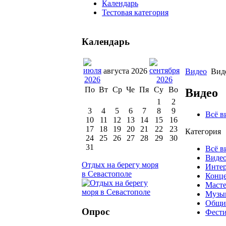
Календарь
Тестовая категория
Календарь
августа 2026
Видео
Вид
По
Вт
Ср
Че
Пя
Су
Во
Видео
1
2
3
4
5
6
7
8
9
Всё в
10
11
12
13
14
15
16
17
18
19
20
21
22
23
Категория
24
25
26
27
28
29
30
31
Всё в
Виде
Отдых на берегу моря
Инте
в Севастополе
Конц
Маст
Музы
Общ
Опрос
Фести