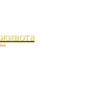
 живота
ance