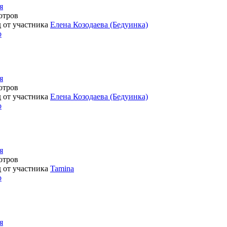
я
отров
д от участника
Елена Козодаева (Бедуинка)
о
я
отров
д от участника
Елена Козодаева (Бедуинка)
о
я
отров
д от участника
Tamina
о
я