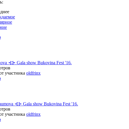
ь:
днее
ждаемое
лярное
ние
о
va ⊰⊱ Gala show Bukovina Fest '16.
отров
 от участника
oldfrinx
о
umova ⊰⊱ Gala show Bukovina Fest '16.
отров
 от участника
oldfrinx
о