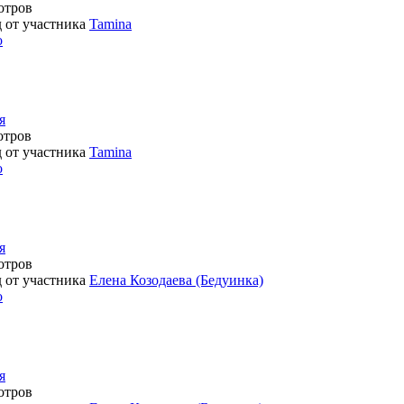
отров
д от участника
Tamina
о
я
отров
д от участника
Tamina
о
я
отров
д от участника
Елена Козодаева (Бедуинка)
о
я
отров