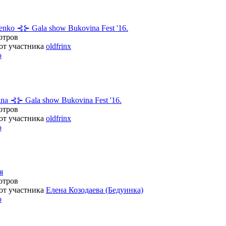
henko ⊰⊱ Gala show Bukovina Fest '16.
отров
 от участника
oldfrinx
о
ina ⊰⊱ Gala show Bukovina Fest '16.
отров
 от участника
oldfrinx
о
я
отров
 от участника
Елена Козодаева (Бедуинка)
о