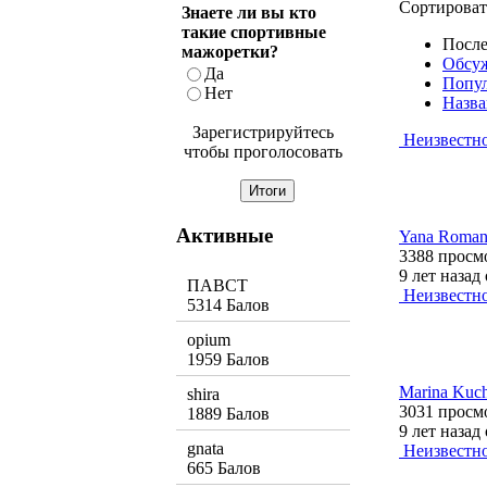
Сортироват
Знаете ли вы кто
такие спортивные
После
мажоретки?
Обсу
Да
Попу
Нет
Назва
Зарегистрируйтесь
Неизвестн
чтобы проголосовать
Активные
Yana Romano
3388 просм
9 лет назад
ПАВСТ
Неизвестн
5314 Балов
opium
1959 Балов
Marina Kuch
shira
3031 просм
1889 Балов
9 лет назад
gnata
Неизвестн
665 Балов