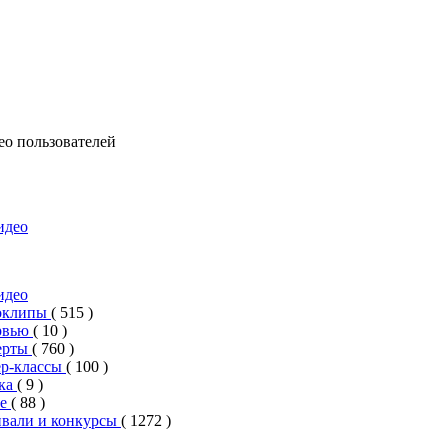
ео пользователей
идео
идео
оклипы
( 515 )
рвью
( 10 )
ерты
( 760 )
ер-классы
( 100 )
ка
( 9 )
ие
( 88 )
вали и конкурсы
( 1272 )