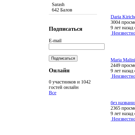
Sarash
642 Балов
Daria Kiric
3004 просм
9 лет назад
Подписаться
Неизвестн
E-mail
Maria Malin
2449 просм
Онлайн
9 лет назад
Неизвестн
0 участников и 1042
гостей онлайн
Все
без названи
2365 просм
9 лет назад
Неизвестн