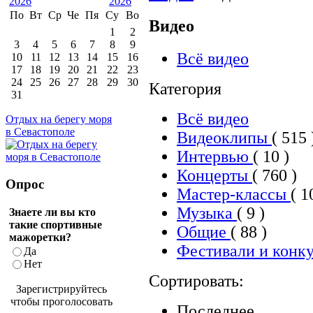
По
Вт
Ср
Че
Пя
Су
Во
Видео
1
2
3
4
5
6
7
8
9
Всё видео
10
11
12
13
14
15
16
17
18
19
20
21
22
23
24
25
26
27
28
29
30
Категория
31
Всё видео
Отдых на берегу моря
в Севастополе
Видеоклипы
( 515 
Интервью
( 10 )
Концерты
( 760 )
Опрос
Мастер-классы
( 1
Музыка
( 9 )
Знаете ли вы кто
такие спортивные
Общие
( 88 )
мажоретки?
Фестивали и конк
Да
Нет
Сортировать:
Зарегистрируйтесь
чтобы проголосовать
Последнее