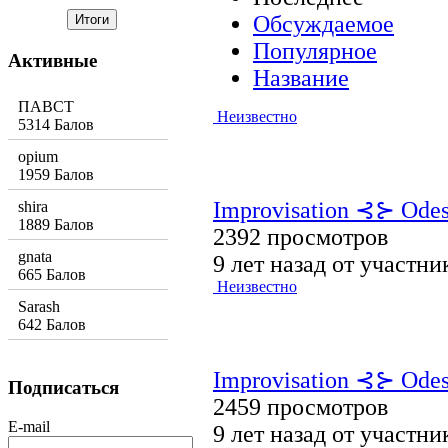
Обсуждаемое
Популярное
Активные
Название
ПАВСТ
Неизвестно
5314 Балов
opium
1959 Балов
Improvisation ⊰⊱ Odess
shira
1889 Балов
2392 просмотров
gnata
9 лет назад от участн
665 Балов
Неизвестно
Sarash
642 Балов
Improvisation ⊰⊱ Odess
Подписаться
2459 просмотров
E-mail
9 лет назад от участн