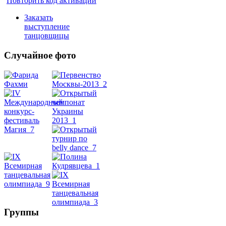
Повторить код активации
Заказать
выступление
танцовщицы
Случайное фото
Танец
живота
Belly
Dance
уроки
видео
Группы
школы