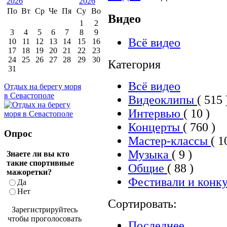
По
Вт
Ср
Че
Пя
Су
Во
Видео
1
2
3
4
5
6
7
8
9
Всё видео
10
11
12
13
14
15
16
17
18
19
20
21
22
23
24
25
26
27
28
29
30
Категория
31
Всё видео
Отдых на берегу моря
в Севастополе
Видеоклипы
( 515 
Интервью
( 10 )
Концерты
( 760 )
Опрос
Мастер-классы
( 1
Музыка
( 9 )
Знаете ли вы кто
такие спортивные
Общие
( 88 )
мажоретки?
Фестивали и конк
Да
Нет
Сортировать:
Зарегистрируйтесь
чтобы проголосовать
Последнее