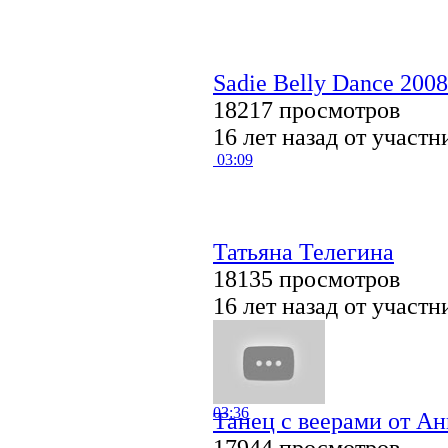
Sadie Belly Dance 2008
18217 просмотров
16 лет назад от участ
03:09
Татьяна Телегина
18135 просмотров
16 лет назад от участ
03:36
Танец с веерами от А
17944 просмотров