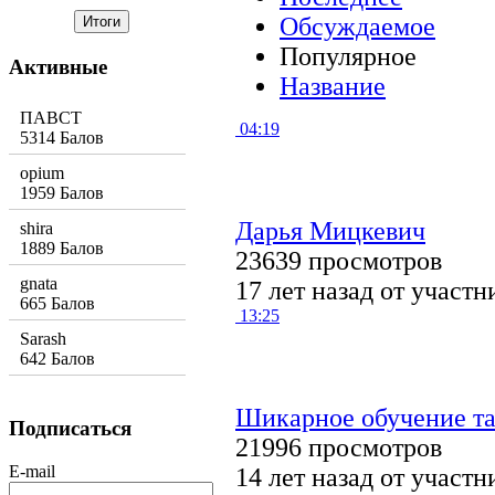
Обсуждаемое
Популярное
Активные
Название
ПАВСТ
04:19
5314 Балов
opium
1959 Балов
Дарья Мицкевич
shira
1889 Балов
23639 просмотров
gnata
17 лет назад от участ
665 Балов
13:25
Sarash
642 Балов
Шикарное обучение т
Подписаться
21996 просмотров
E-mail
14 лет назад от участ