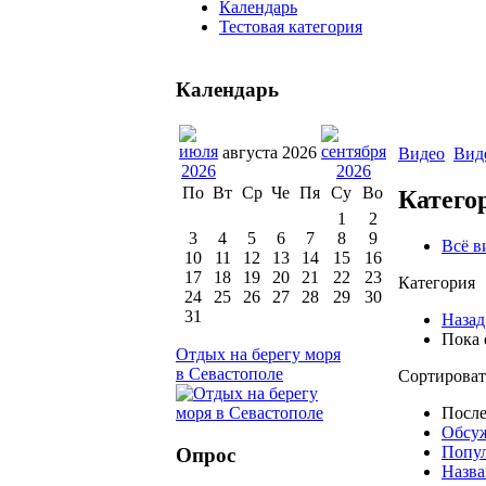
Календарь
Тестовая категория
Календарь
августа 2026
Видео
Вид
По
Вт
Ср
Че
Пя
Су
Во
Катего
1
2
3
4
5
6
7
8
9
Всё в
10
11
12
13
14
15
16
17
18
19
20
21
22
23
Категория
24
25
26
27
28
29
30
31
Назад
Пока 
Отдых на берегу моря
в Севастополе
Сортироват
После
Обсу
Попу
Опрос
Назва