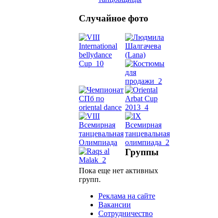
Случайное фото
Танец
живот
Belly
Dance
уроки
Группы
видео
Пока еще нет активных
школы
групп.
Реклама на сайте
фестива
Вакансии
Сотрудничество