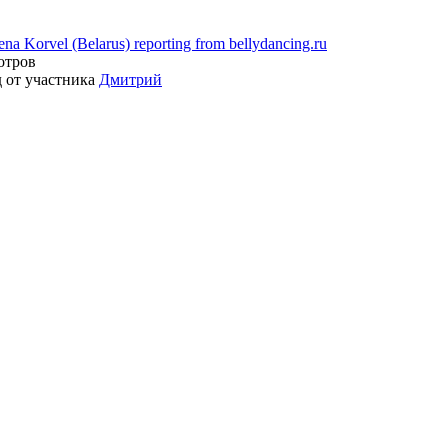
ena Korvel (Belarus) reporting from bellydancing.ru
отров
д от участника
Дмитрий