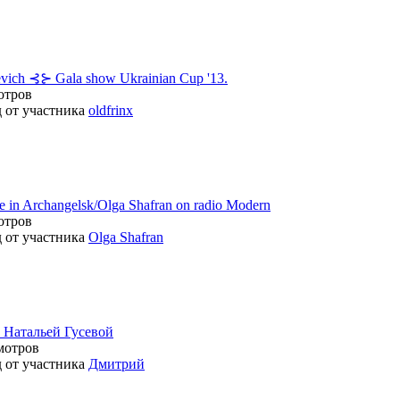
evich ⊰⊱ Gala show Ukrainian Cup '13.
отров
д от участника
oldfrinx
re in Archangelsk/Olga Shafran on radio Modern
отров
д от участника
Olga Shafran
 Натальей Гусевой
мотров
д от участника
Дмитрий