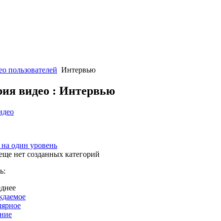
ео пользователей
Интервью
рия видео : Интервью
идео
 на один уровень
еще нет созданных категорий
ь:
днее
ждаемое
лярное
ние