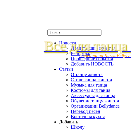
Все для танца
Новости
Предстоящие события
Репортаж
Перейти на RussiaBellyD
Прошедшие события
Добавить НОВОСТЬ
Статьи
О танце живота
Стили танца живота
Музыка для танца
Костюмы для танца
Аксессуары для танца
Обучение танцу живота
Организации Bellydance
Перевод песен
Восточная кухня
Добавить
Школу