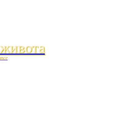
 живота
ance