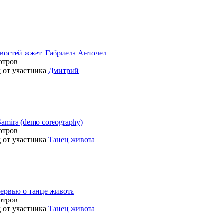
востей жжет. Габриела Анточел
отров
д от участника
Дмитрий
Samira (demo coreography)
отров
д от участника
Танец живота
тервью о танце живота
отров
д от участника
Танец живота