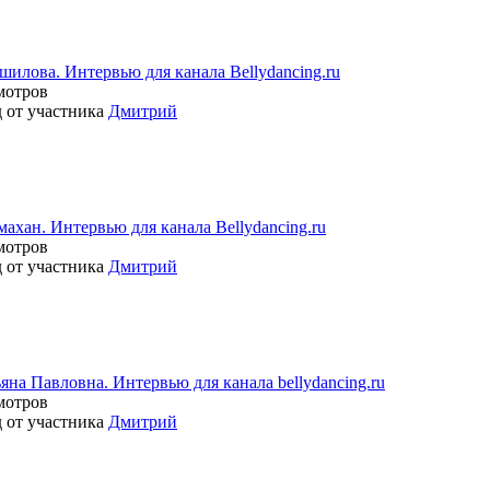
шилова. Интервью для канала Bellydancing.ru
мотров
д от участника
Дмитрий
ахан. Интервью для канала Bellydancing.ru
мотров
д от участника
Дмитрий
на Павловна. Интервью для канала bellydancing.ru
мотров
д от участника
Дмитрий