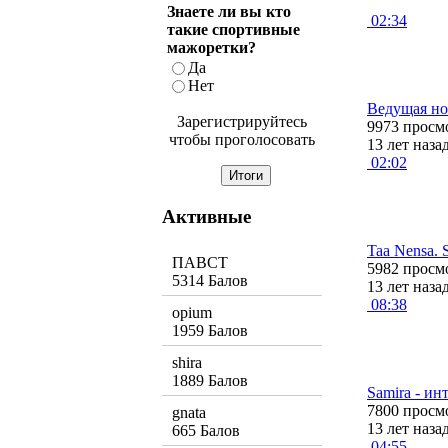
Знаете ли вы кто
02:34
такие спортивные
мажоретки?
Да
Нет
Ведущая но
Зарегистрируйтесь
9973 просм
чтобы проголосовать
13 лет наза
02:02
Активные
Taa Nensa. 
ПАВСТ
5982 просм
5314 Балов
13 лет наза
08:38
opium
1959 Балов
shira
1889 Балов
Samira - ин
7800 просм
gnata
13 лет наза
665 Балов
04:55