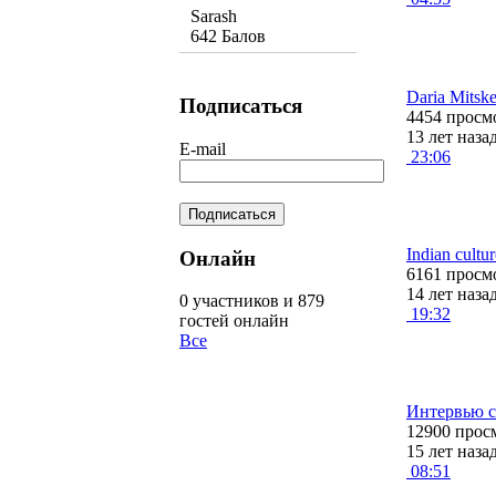
Sarash
642 Балов
Daria Mitsk
Подписаться
4454 просм
13 лет наза
E-mail
23:06
Indian cultu
Онлайн
6161 просм
14 лет наза
0 участников и 879
19:32
гостей онлайн
Все
Интервью с
12900 прос
15 лет наза
08:51