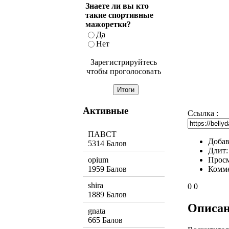
Знаете ли вы кто
такие спортивные
мажоретки?
Да
Нет
Зарегистрируйтесь
чтобы проголосовать
Активные
Ссылка :
ПАВСТ
Добав
5314 Балов
Длит
Прос
opium
Комм
1959 Балов
shira
0
0
1889 Балов
Описа
gnata
665 Балов