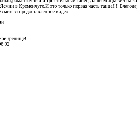
ьный,романтичный и трогательный танец Даши Мицкевич на ко
Ясмин в Кременчуге.И это только первая часть танца!!!! Благод
смин за предоставленное видео
ии
ое зрелище!
08:02