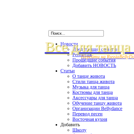
Все для танца
Новости
Предстоящие события
Репортаж
Перейти на RussiaBellyD
Прошедшие события
Добавить НОВОСТЬ
Статьи
О танце живота
Стили танца живота
Музыка для танца
Костюмы для танца
Аксессуары для танца
Обучение танцу живота
Организации Bellydance
Перевод песен
Восточная кухня
Добавить
Школу