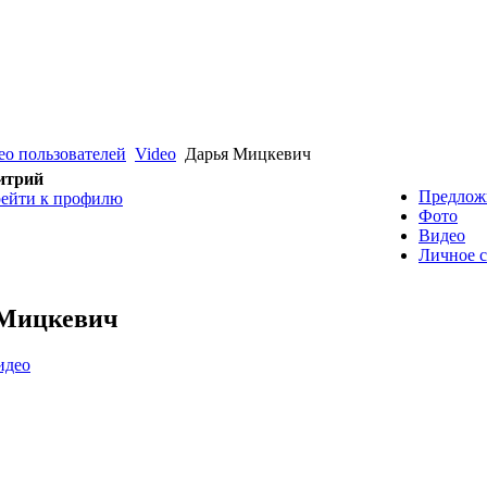
ео пользователей
Video
Дарья Мицкевич
итрий
Предлож
ейти к профилю
Фото
Видео
Личное 
 Мицкевич
идео