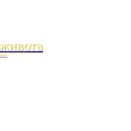
 живота
ance