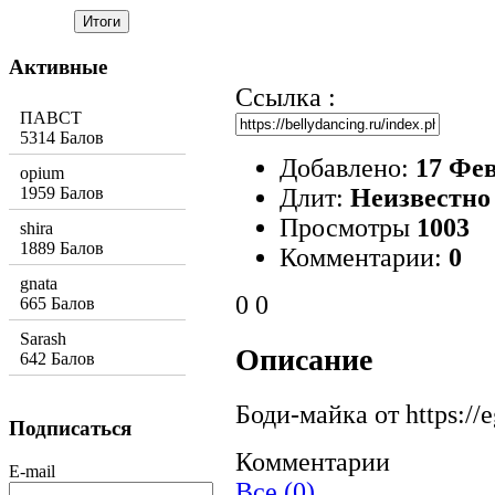
Активные
Ссылка :
ПАВСТ
5314 Балов
Добавлено:
17 Фев
opium
Длит:
Неизвестно
1959 Балов
Просмотры
1003
shira
1889 Балов
Комментарии:
0
gnata
0
0
665 Балов
Sarash
Описание
642 Балов
Боди-майка от https://
Подписаться
Комментарии
E-mail
Все (0)