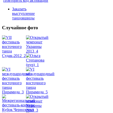
Повторить код активации
Заказать
выступление
танцовщицы
Случайное фото
Танец
живота
Belly
Dance
уроки
видео
школы