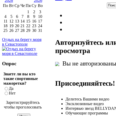
По
Вт
Ср
Че
Пя
Су
Во
1
2
3
4
5
6
7
8
9
10
11
12
13
14
15
16
17
18
19
20
21
22
23
24
25
26
27
28
29
30
31
Отдых на берегу моря
Авторизуйтесь ил
в Севастополе
просмотра
Вы не авторизованы 
Опрос
Знаете ли вы кто
такие спортивные
Присоединяйтесь!
мажоретки?
Да
Нет
Делитесь Вашими видео
Зарегистрируйтесь
Эксклюзивные видео
чтобы проголосовать
Интервью звезд BELLYDA
Обучающие программы