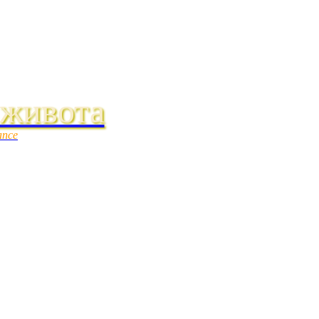
 живота
ance