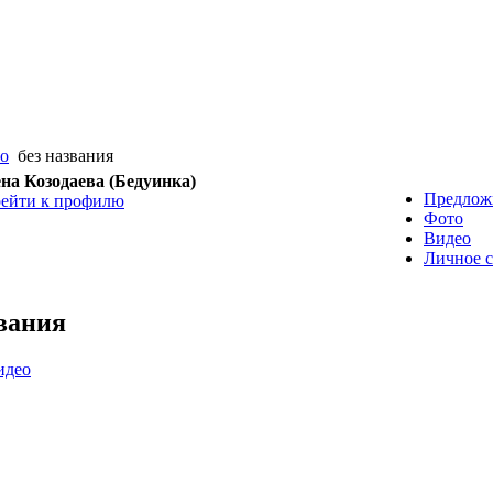
eo
без названия
на Козодаева (Бедуинка)
Предлож
ейти к профилю
Фото
Видео
Личное 
звания
идео