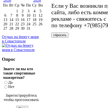
Если у Вас возникли 
По
Вт
Ср
Че
Пя
Су
Во
1
2
3
4
5
сайта, либо есть комм
6
7
8
9
10
11
12
рекламе - свяжитесь 
13
14
15
16
17
18
19
20
21
22
23
24
25
26
по телефону +7(985)79
27
28
29
30
31
сбросить
Отдых на берегу моря
в Севастополе
Опрос
Знаете ли вы кто
такие спортивные
мажоретки?
Да
Нет
Зарегистрируйтесь
чтобы проголосовать