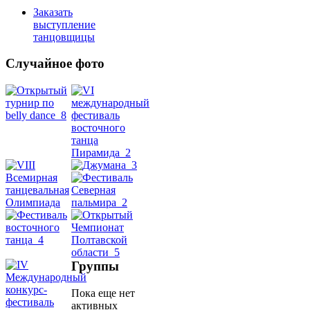
Заказать
выступление
танцовщицы
Случайное фото
Танец
живота
Belly
Dance
уроки
видео
Группы
школы
Пока еще нет
активных