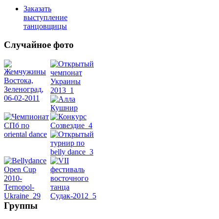
Заказать
выступление
танцовщицы
Случайное фото
Танец
живота
Belly
Dance
уроки
видео
школы
Группы