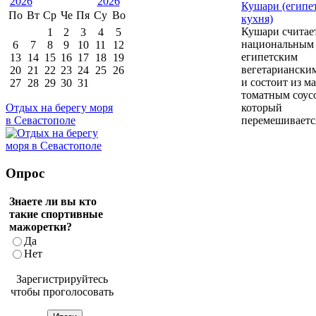
Кушари (египе
По
Вт
Ср
Че
Пя
Су
Во
кухня)
Кушари считае
1
2
3
4
5
национальным
6
7
8
9
10
11
12
египетским
13
14
15
16
17
18
19
вегетариански
20
21
22
23
24
25
26
и состоит из м
27
28
29
30
31
томатным соус
который
Отдых на берегу моря
перемешивается
в Севастополе
Опрос
Знаете ли вы кто
такие спортивные
мажоретки?
Да
Нет
Зарегистрируйтесь
чтобы проголосовать