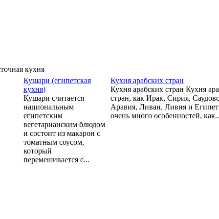
точная кухня
Кушари (египетская
Кухня арабских стран
кухня)
Кухня арабских стран Кухня ар
Кушари считается
стран, как Ирак, Сирия, Саудов
национальным
Аравия, Ливан, Ливия и Египет
египетским
очень много особенностей, как..
вегетарианским блюдом
и состоит из макарон с
томатным соусом,
который
перемешивается с...