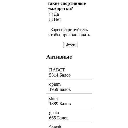
такие спортивные
мажоретки?
Да
Нет
Зарегистрируйтесь
чтобы проголосовать
Активные
ПАВСТ
5314 Балов
opium
1959 Балов
shira
1889 Балов
gnata
665 Балов
Sarash