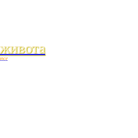
 живота
ance