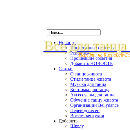
Все для танца
Новости
Предстоящие события
Репортаж
Перейти на RussiaBellyD
Прошедшие события
Добавить НОВОСТЬ
Статьи
О танце живота
Стили танца живота
Музыка для танца
Костюмы для танца
Аксессуары для танца
Обучение танцу живота
Организации Bellydance
Перевод песен
Восточная кухня
Добавить
Школу