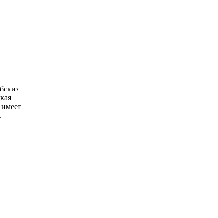
абских
ская
 имеет
.