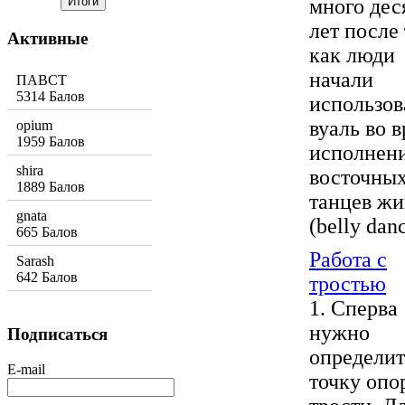
много дес
лет после 
Активные
как люди
начали
ПАВСТ
5314 Балов
использов
вуаль во 
opium
1959 Балов
исполнен
shira
восточны
1889 Балов
танцев жи
gnata
(belly danc
665 Балов
Работа с
Sarash
642 Балов
тростью
1. Сперва
нужно
Подписаться
определит
E-mail
точку опо