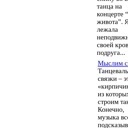
танца на
концерте 
живота”. 
лежала
неподвижн
своей кров
подруга...
Мыслим с
Танцевал
связки – э
«кирпичи
из которы
строим та
Конечно,
музыка вс
подсказыв