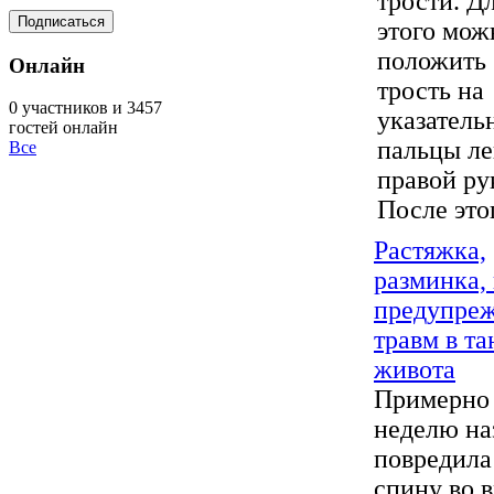
трости. Д
этого мож
положить
Онлайн
трость на
0 участников и 3457
указатель
гостей онлайн
пальцы ле
Все
правой ру
После этог
Растяжка,
разминка,
предупре
травм в та
живота
Примерно
неделю на
повредила
спину во 