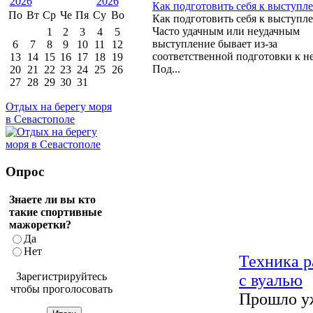
Как подготовить себя к выступл
По
Вт
Ср
Че
Пя
Су
Во
Как подготовить себя к выступл
Часто удачным или неудачным
1
2
3
4
5
выступление бывает из-за
6
7
8
9
10
11
12
соответственной подготовки к не
13
14
15
16
17
18
19
Под...
20
21
22
23
24
25
26
27
28
29
30
31
Отдых на берегу моря
в Севастополе
Опрос
Знаете ли вы кто
такие спортивные
мажоретки?
Да
Нет
Техника 
Зарегистрируйтесь
с вуалью
чтобы проголосовать
Прошло у