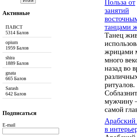
Польза от
занятий
Активные
восточны
танцами 
ПАВСТ
5314 Балов
Танец жи
использов
opium
1959 Балов
жрицами 
shira
много век
1889 Балов
назад во 
gnata
различны
665 Балов
ритуалов.
Sarash
Соблазни
642 Балов
мужчину 
самой глав
Подписаться
Арабский 
E-mail
в интерье