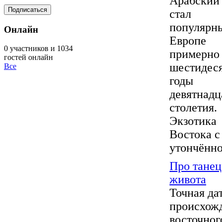
Арабский 
стал
популярн
Онлайн
Европе
0 участников и 1034
примерно
гостей онлайн
шестидес
Все
годы
девятнадц
столетия.
Экзотика
Востока с
утончённо
Про танец
живота
Точная да
происхож
восточног