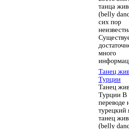
танца жив
(belly dan
сих пор
неизвестн
Существу
достаточн
много
информаци
Танец жив
Турции
Танец жив
Турции В
переводе 
турецкий 
танец жив
(belly dan