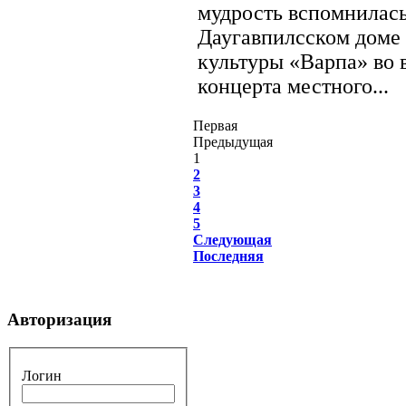
мудрость вспомнилась
Даугавпилсском доме
культуры «Варпа» во 
концерта местного...
Первая
Предыдущая
1
2
3
4
5
Следующая
Последняя
Авторизация
Логин