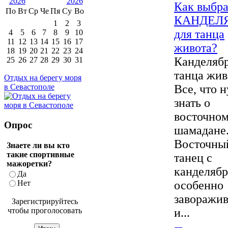
Как выбра
По
Вт
Ср
Че
Пя
Су
Во
КАНДЕЛ
1
2
3
для танца
4
5
6
7
8
9
10
11
12
13
14
15
16
17
живота?
18
19
20
21
22
23
24
Канделябр
25
26
27
28
29
30
31
танца жив
Отдых на берегу моря
Все, что 
в Севастополе
знать о
восточно
Опрос
шамадане
Восточны
Знаете ли вы кто
такие спортивные
танец с
мажоретки?
канделяб
Да
Нет
особенно
заворажив
Зарегистрируйтесь
чтобы проголосовать
и...