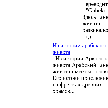
переводит
- "Gobekda
Здесь тан
живота
развивалс
под...
Из истории арабского
живота
Из истории Аркого т
живота Арабский тан
живота имеет много к
Его истоки прослежи
на фресках древних
храмов...