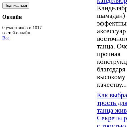
канделябр
Канделябр
шамадан) 
Онлайн
эффектны
0 участников и 1017
аксессуар
гостей онлайн
восточног
Все
танца. Оч
прочная
конструк
благодаря
высокому
качеству...
Как выбра
трость дл
танца жив
Секреты 
с тростью