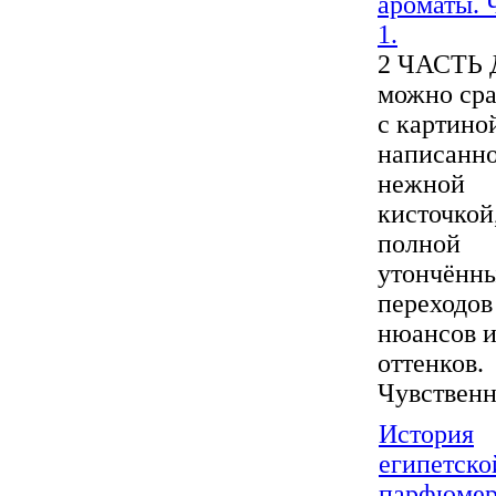
ароматы. 
1.
2 ЧАСТЬ 
можно сра
с картино
написанн
нежной
кисточкой
полной
утончённ
переходов
нюансов 
оттенков.
Чувственно
История
египетско
парфюме