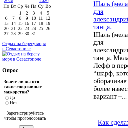
Шаль (мела
По
Вт
Ср
Че
Пя
Су
Во
для
1
2
3
4
5
александри
6
7
8
9
10
11
12
13
14
15
16
17
18
19
танца.
20
21
22
23
24
25
26
Шаль (мела
27
28
29
30
31
для
Отдых на берегу моря
александри
в Севастополе
танца. Мел
Лефф в пер
Опрос
“шарф, кот
оборачивае
Знаете ли вы кто
такие спортивные
более изве
мажоретки?
вариант –...
Да
Нет
Зарегистрируйтесь
чтобы проголосовать
Как сдела