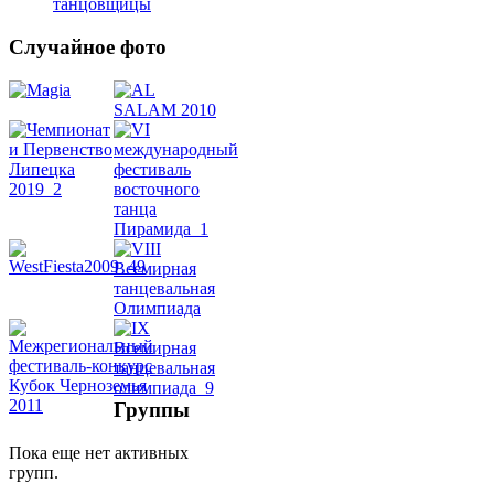
танцовщицы
Случайное фото
Танец
живота
Belly
Dance
уроки
видео
школы
Группы
Пока еще нет активных
фестивали
групп.