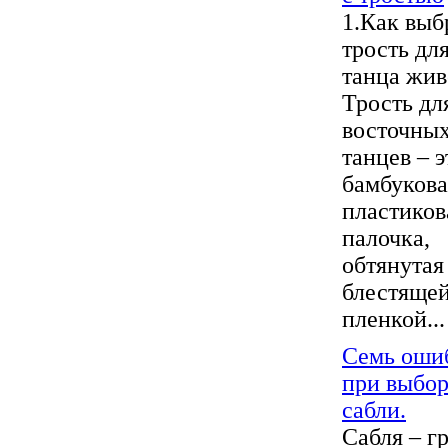
1.Как выб
трость дл
танца жив
Трость дл
восточны
танцев – э
бамбукова
пластиков
палочка,
обтянутая
блестяще
пленкой...
Семь оши
при выбо
сабли.
Сабля – г