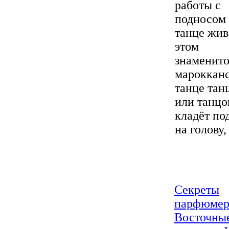
работы с
подносом 
танце жив
этом
знаменит
мароккан
танце тан
или танц
кладёт по
на голову, 
Секреты
парфюмер
Восточны