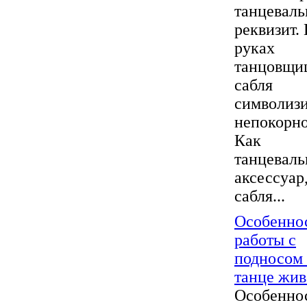
танцевал
реквизит.
руках
танцовщи
сабля
символиз
непокорно
Как
танцевал
аксессуар
сабля...
Особенно
работы с
подносом 
танце жив
Особенно