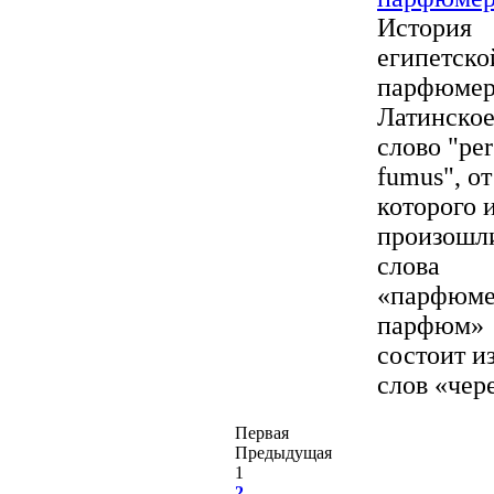
История
египетско
парфюме
Латинско
слово "per
fumus", от
которого 
произошл
слова
«парфюме
парфюм»
состоит и
слов «через
Первая
Предыдущая
1
2