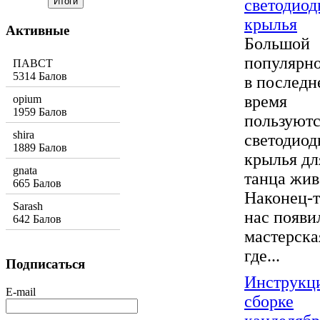
светодио
крылья
Активные
Большой
популярн
ПАВСТ
5314 Балов
в последн
время
opium
1959 Балов
пользуют
shira
светодио
1889 Балов
крылья дл
gnata
танца жив
665 Балов
Наконец-т
Sarash
нас появи
642 Балов
мастерска
где...
Подписаться
Инструкц
E-mail
сборке