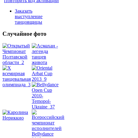
Повторить код активации
Заказать
выступление
танцовщицы
Случайное фото
Танец
живота
Belly
Dance
уроки
видео
школы