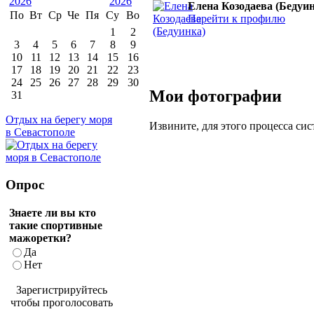
Елена Козодаева (Бедуи
По
Вт
Ср
Че
Пя
Су
Во
Перейти к профилю
1
2
3
4
5
6
7
8
9
10
11
12
13
14
15
16
17
18
19
20
21
22
23
24
25
26
27
28
29
30
Мои фотографии
31
Отдых на берегу моря
Извините, для этого процесса сис
в Севастополе
Опрос
Знаете ли вы кто
такие спортивные
мажоретки?
Да
Нет
Зарегистрируйтесь
чтобы проголосовать