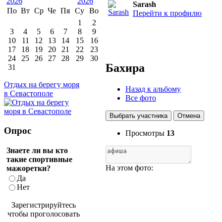
Sarash
По
Вт
Ср
Че
Пя
Су
Во
Перейти к профилю
1
2
3
4
5
6
7
8
9
10
11
12
13
14
15
16
17
18
19
20
21
22
23
24
25
26
27
28
29
30
Бахира
31
Отдых на берегу моря
Назад к альбому
в Севастополе
Все фото
Выбрать участника
Отмена
Опрос
Просмотры
13
Знаете ли вы кто
такие спортивные
На этом фото:
мажоретки?
Да
Нет
Зарегистрируйтесь
чтобы проголосовать