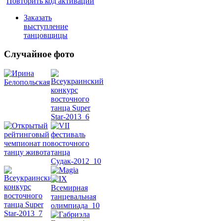
Повторить код активации
Заказать
выступление
танцовщицы
Случайное фото
Танец
живота
Belly
Dance
уроки
видео
школы