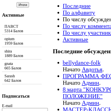
Последние
По алфавиту
Активные
По числу обсужде
По числу коммент
ПАВСТ
5314 Балов
По числу участник
Активные
opium
1959 Балов
Последние обсужден
shira
1889 Балов
bellydance-folk
gnata
665 Балов
Начато
Авдотья
.
ПРОГРАММА ФЕСТ
Sarash
642 Балов
Начато
Админ
.
8 марта "КОНКУ
ПОЛОЖЕНИЕ"
Подписаться
Начато
Админ
.
E-mail
МАСТЕР-КЛАССЫ! 