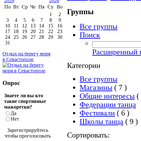
По
Вт
Ср
Че
Пя
Су
Во
Группы
1
2
3
4
5
6
7
8
9
Все группы
10
11
12
13
14
15
16
17
18
19
20
21
22
23
Поиск
24
25
26
27
28
29
30
31
Расширенный 
Отдых на берегу моря
в Севастополе
Категории
Все группы
Опрос
Магазины
( 7 )
Общие интересы
( 
Знаете ли вы кто
такие спортивные
Федерации танца
мажоретки?
Фестивали
( 6 )
Да
Нет
Школы танца
( 9 )
Зарегистрируйтесь
Сортировать:
чтобы проголосовать