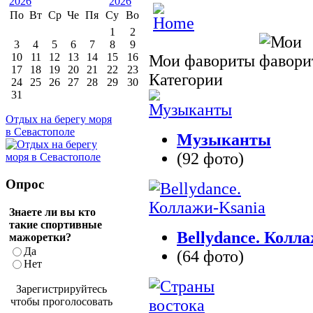
По
Вт
Ср
Че
Пя
Су
Во
1
2
3
4
5
6
7
8
9
10
11
12
13
14
15
16
Мои фавориты
17
18
19
20
21
22
23
Категории
24
25
26
27
28
29
30
31
Отдых на берегу моря
в Севастополе
Музыканты
(92 фото)
Опрос
Знаете ли вы кто
такие спортивные
Bellydance. Колл
мажоретки?
Да
(64 фото)
Нет
Зарегистрируйтесь
чтобы проголосовать