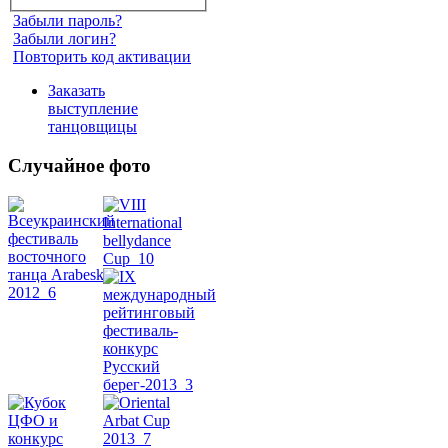
Забыли пароль?
Забыли логин?
Повторить код активации
Заказать
выступление
танцовщицы
Случайное фото
Танец
живота
Belly
Dance
уроки
видео