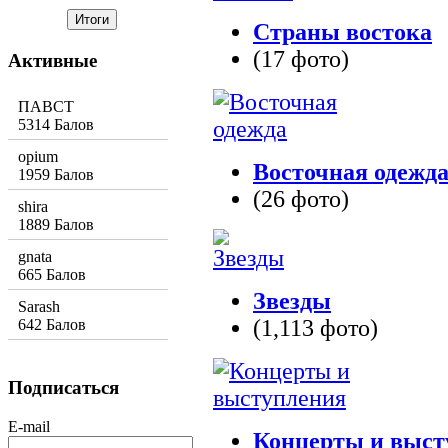
Страны востока
(17 фото)
Активные
ПАВСТ
5314 Балов
opium
Восточная одежд
1959 Балов
(26 фото)
shira
1889 Балов
gnata
665 Балов
Звезды
Sarash
(1,113 фото)
642 Балов
Подписаться
E-mail
Концерты и выст