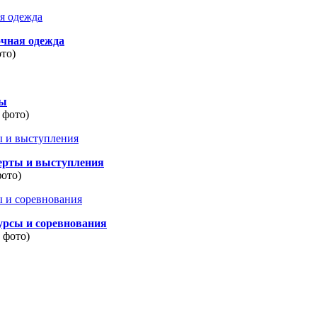
очная одежда
ото)
ды
 фото)
ерты и выступления
фото)
урсы и соревнования
8 фото)