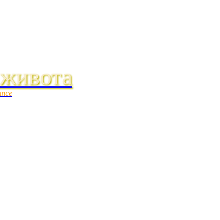
 живота
ance