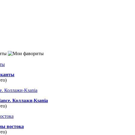
иты
канты
ото)
dance. Коллажи-Ksania
ото)
ны востока
ото)