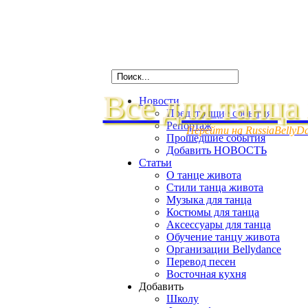
Все для танца
Новости
Предстоящие события
Репортаж
Перейти на RussiaBellyD
Прошедшие события
Добавить НОВОСТЬ
Статьи
О танце живота
Стили танца живота
Музыка для танца
Костюмы для танца
Аксессуары для танца
Обучение танцу живота
Организации Bellydance
Перевод песен
Восточная кухня
Добавить
Школу