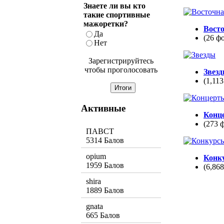
Знаете ли вы кто
такие спортивные
мажоретки?
Вост
Да
(26 ф
Нет
Зарегистрируйтесь
чтобы проголосовать
Звез
(1,113
Активные
Конц
(273 
ПАВСТ
5314 Балов
opium
Конк
1959 Балов
(6,86
shira
1889 Балов
gnata
665 Балов