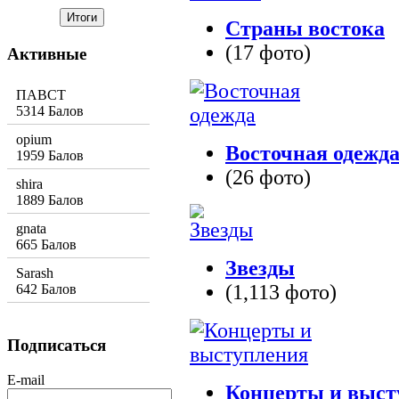
Страны востока
(17 фото)
Активные
ПАВСТ
5314 Балов
opium
Восточная одежд
1959 Балов
(26 фото)
shira
1889 Балов
gnata
665 Балов
Звезды
Sarash
(1,113 фото)
642 Балов
Подписаться
E-mail
Концерты и выст