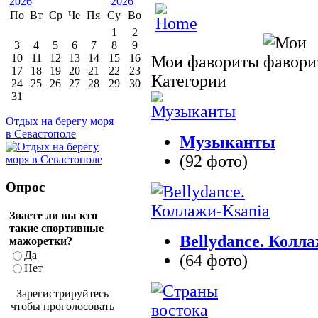
По
Вт
Ср
Че
Пя
Су
Во
1
2
3
4
5
6
7
8
9
10
11
12
13
14
15
16
Мои фавориты
17
18
19
20
21
22
23
Категории
24
25
26
27
28
29
30
31
Отдых на берегу моря
в Севастополе
Музыканты
(92 фото)
Опрос
Знаете ли вы кто
такие спортивные
Bellydance. Колл
мажоретки?
Да
(64 фото)
Нет
Зарегистрируйтесь
чтобы проголосовать