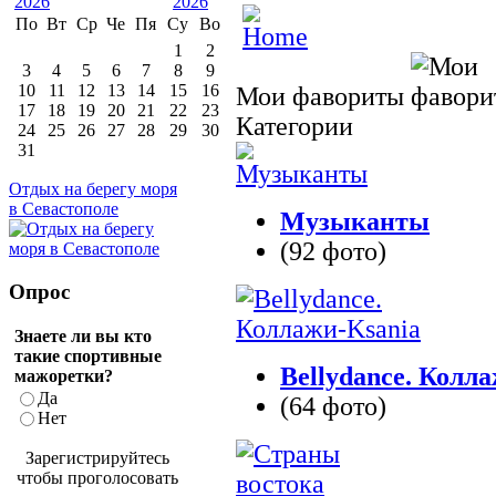
По
Вт
Ср
Че
Пя
Су
Во
1
2
3
4
5
6
7
8
9
10
11
12
13
14
15
16
Мои фавориты
17
18
19
20
21
22
23
Категории
24
25
26
27
28
29
30
31
Отдых на берегу моря
в Севастополе
Музыканты
(92 фото)
Опрос
Знаете ли вы кто
такие спортивные
Bellydance. Колл
мажоретки?
Да
(64 фото)
Нет
Зарегистрируйтесь
чтобы проголосовать