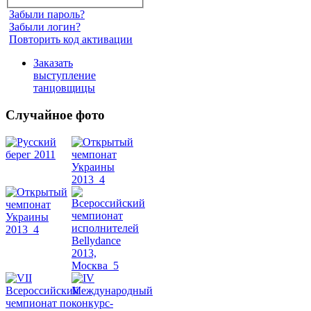
Забыли пароль?
Забыли логин?
Повторить код активации
Заказать
выступление
танцовщицы
Случайное фото
Танец
живота
Belly
Dance
уроки
видео