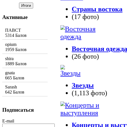
Страны востока
(17 фото)
Активные
ПАВСТ
5314 Балов
opium
Восточная одежд
1959 Балов
(26 фото)
shira
1889 Балов
gnata
665 Балов
Звезды
Sarash
(1,113 фото)
642 Балов
Подписаться
E-mail
Концерты и выст