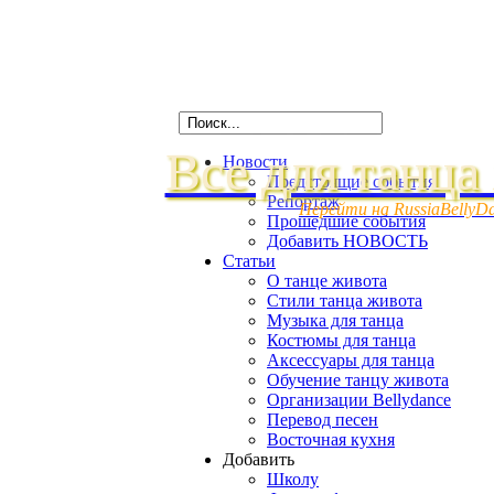
Все для танца
Новости
Предстоящие события
Репортаж
Перейти на RussiaBellyD
Прошедшие события
Добавить НОВОСТЬ
Статьи
О танце живота
Стили танца живота
Музыка для танца
Костюмы для танца
Аксессуары для танца
Обучение танцу живота
Организации Bellydance
Перевод песен
Восточная кухня
Добавить
Школу