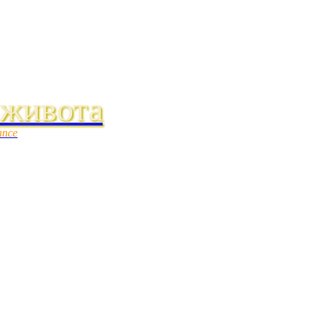
 живота
ance