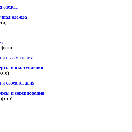
очная одежда
ото)
ды
 фото)
ерты и выступления
фото)
урсы и соревнования
8 фото)