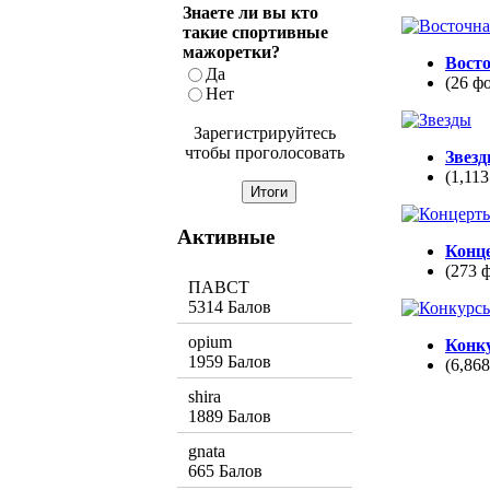
Знаете ли вы кто
такие спортивные
мажоретки?
Вост
Да
(26 ф
Нет
Зарегистрируйтесь
чтобы проголосовать
Звез
(1,113
Активные
Конц
(273 
ПАВСТ
5314 Балов
opium
Конк
1959 Балов
(6,86
shira
1889 Балов
gnata
665 Балов