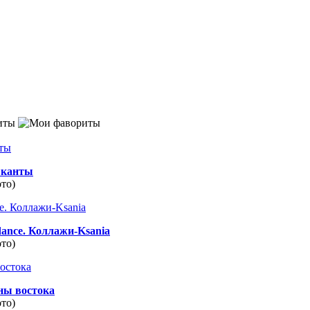
иты
канты
ото)
dance. Коллажи-Ksania
ото)
ны востока
ото)