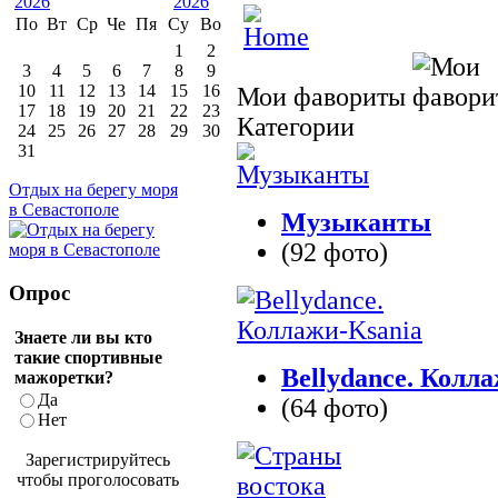
По
Вт
Ср
Че
Пя
Су
Во
1
2
3
4
5
6
7
8
9
10
11
12
13
14
15
16
Мои фавориты
17
18
19
20
21
22
23
Категории
24
25
26
27
28
29
30
31
Отдых на берегу моря
в Севастополе
Музыканты
(92 фото)
Опрос
Знаете ли вы кто
такие спортивные
Bellydance. Колл
мажоретки?
Да
(64 фото)
Нет
Зарегистрируйтесь
чтобы проголосовать