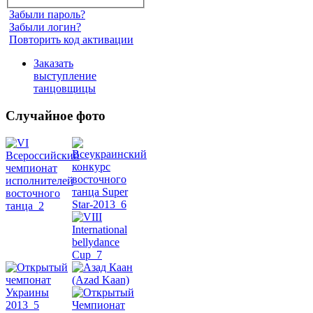
Забыли пароль?
Забыли логин?
Повторить код активации
Заказать
выступление
танцовщицы
Случайное фото
Танец
живота
Belly
Dance
уроки
видео