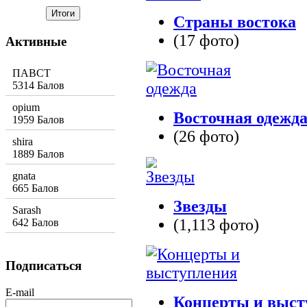
Страны востока
(17 фото)
Активные
ПАВСТ
5314 Балов
opium
Восточная одежд
1959 Балов
(26 фото)
shira
1889 Балов
gnata
665 Балов
Звезды
Sarash
(1,113 фото)
642 Балов
Подписаться
E-mail
Концерты и выст