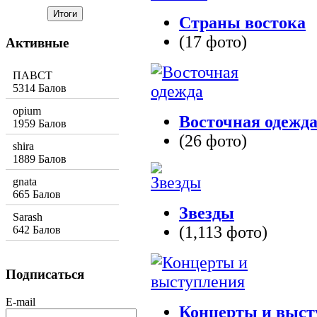
Страны востока
(17 фото)
Активные
ПАВСТ
5314 Балов
opium
Восточная одежд
1959 Балов
(26 фото)
shira
1889 Балов
gnata
665 Балов
Звезды
Sarash
(1,113 фото)
642 Балов
Подписаться
E-mail
Концерты и выст