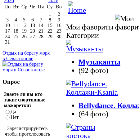
По
Вт
Ср
Че
Пя
Су
Во
1
2
3
4
5
6
7
8
9
10
11
12
13
14
15
16
Мои фавориты
17
18
19
20
21
22
23
Категории
24
25
26
27
28
29
30
31
Отдых на берегу моря
в Севастополе
Музыканты
(92 фото)
Опрос
Знаете ли вы кто
такие спортивные
Bellydance. Колл
мажоретки?
Да
(64 фото)
Нет
Зарегистрируйтесь
чтобы проголосовать