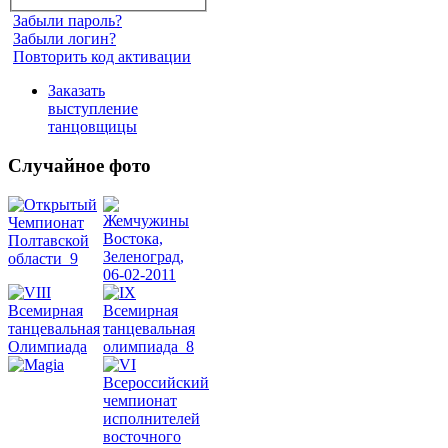
Забыли пароль?
Забыли логин?
Повторить код активации
Заказать
выступление
танцовщицы
Случайное фото
Танец
живота
Belly
Dance
уроки
видео