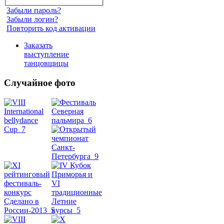
Забыли пароль?
Забыли логин?
Повторить код активации
Заказать
выступление
танцовщицы
Случайное фото
Танец
живота
Belly
Dance
уроки
видео