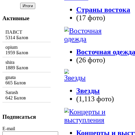
Страны востока
(17 фото)
Активные
ПАВСТ
5314 Балов
opium
Восточная одежд
1959 Балов
(26 фото)
shira
1889 Балов
gnata
665 Балов
Звезды
Sarash
(1,113 фото)
642 Балов
Подписаться
E-mail
Концерты и выст