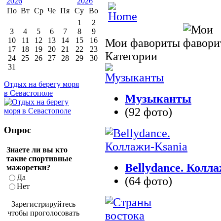
По
Вт
Ср
Че
Пя
Су
Во
1
2
3
4
5
6
7
8
9
10
11
12
13
14
15
16
Мои фавориты
17
18
19
20
21
22
23
Категории
24
25
26
27
28
29
30
31
Отдых на берегу моря
в Севастополе
Музыканты
(92 фото)
Опрос
Знаете ли вы кто
такие спортивные
Bellydance. Колл
мажоретки?
Да
(64 фото)
Нет
Зарегистрируйтесь
чтобы проголосовать