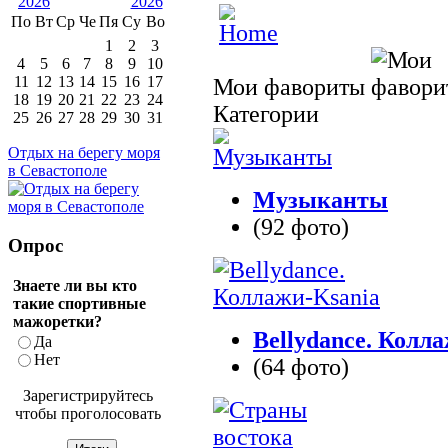
По
Вт
Ср
Че
Пя
Су
Во
1
2
3
4
5
6
7
8
9
10
11
12
13
14
15
16
17
Мои фавориты
18
19
20
21
22
23
24
Категории
25
26
27
28
29
30
31
Отдых на берегу моря
в Севастополе
Музыканты
(92 фото)
Опрос
Знаете ли вы кто
такие спортивные
мажоретки?
Bellydance. Колл
Да
Нет
(64 фото)
Зарегистрируйтесь
чтобы проголосовать