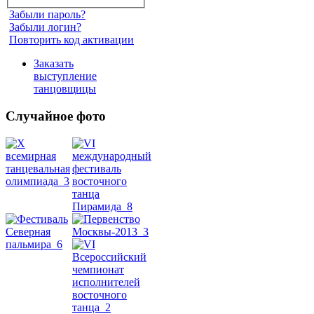
Забыли пароль?
Забыли логин?
Повторить код активации
Заказать
выступление
танцовщицы
Случайное фото
Танец
живота
Belly
Dance
уроки
видео