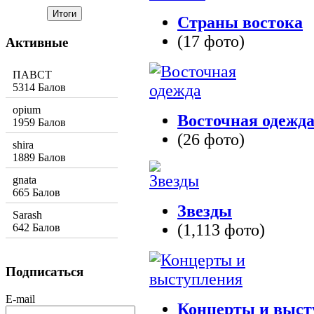
Страны востока
(17 фото)
Активные
ПАВСТ
5314 Балов
opium
Восточная одежд
1959 Балов
(26 фото)
shira
1889 Балов
gnata
665 Балов
Звезды
Sarash
(1,113 фото)
642 Балов
Подписаться
E-mail
Концерты и выст