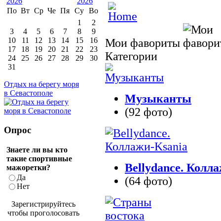
По
Вт
Ср
Че
Пя
Су
Во
1
2
3
4
5
6
7
8
9
10
11
12
13
14
15
16
Мои фавориты
17
18
19
20
21
22
23
Категории
24
25
26
27
28
29
30
31
Отдых на берегу моря
в Севастополе
Музыканты
(92 фото)
Опрос
Знаете ли вы кто
такие спортивные
Bellydance. Колл
мажоретки?
Да
(64 фото)
Нет
Зарегистрируйтесь
чтобы проголосовать