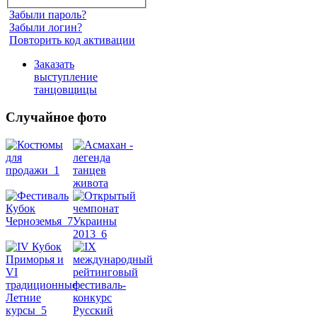
Забыли пароль?
Забыли логин?
Повторить код активации
Заказать
выступление
танцовщицы
Случайное фото
Танец
живота
Belly
Dance
уроки
видео