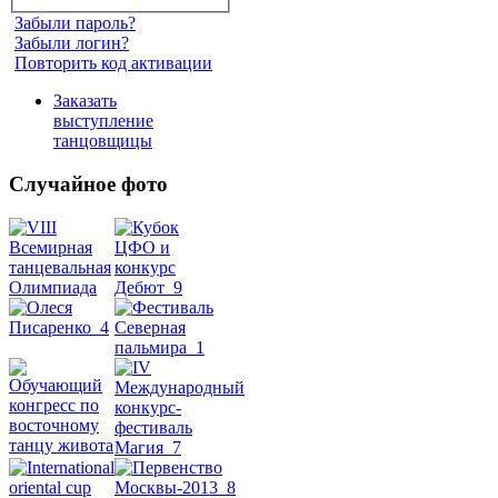
Забыли пароль?
Забыли логин?
Повторить код активации
Заказать
выступление
танцовщицы
Случайное фото
Танец
живота
Belly
Dance
уроки
видео