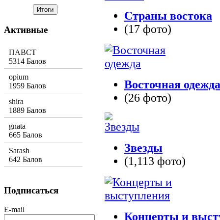
Страны востока
(17 фото)
Активные
ПАВСТ
5314 Балов
opium
Восточная одежд
1959 Балов
(26 фото)
shira
1889 Балов
gnata
665 Балов
Звезды
Sarash
(1,113 фото)
642 Балов
Подписаться
E-mail
Концерты и выст