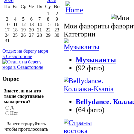
По
Вт
Ср
Че
Пя
Су
Во
1
2
3
4
5
6
7
8
9
10
11
12
13
14
15
16
Мои фавориты
17
18
19
20
21
22
23
Категории
24
25
26
27
28
29
30
31
Отдых на берегу моря
в Севастополе
Музыканты
(92 фото)
Опрос
Знаете ли вы кто
такие спортивные
Bellydance. Колл
мажоретки?
Да
(64 фото)
Нет
Зарегистрируйтесь
чтобы проголосовать