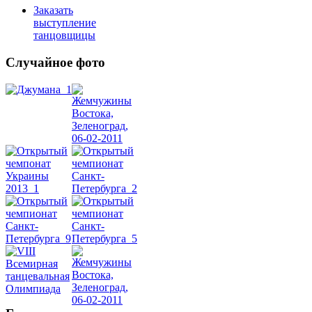
Заказать
выступление
танцовщицы
Случайное фото
Танец
живота
Belly
Dance
уроки
видео
школы