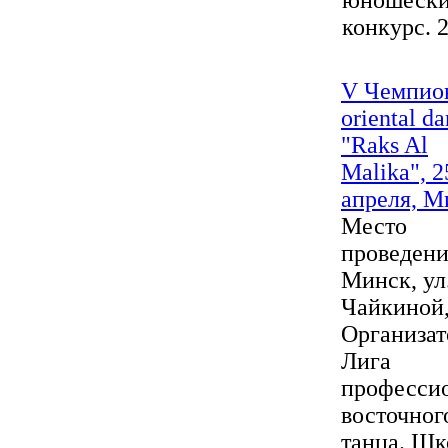
юношеск
конкурс. 2
V Чемпио
oriental d
"Raks Al
Malika", 2
апреля, М
Место
проведения
Минск, ул
Чайкиной,
Организат
Лига
професси
восточног
танца. Шк