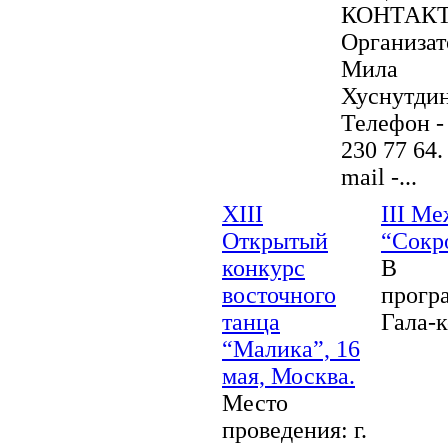
КОНТАК
Организат
Мила
Хуснутдин
Телефон -
230 77 64.
mail -...
XIII
III М
Открытый
“Сокр
конкурс
В
восточного
п
танца
Гала-к
“Малика”, 16
мая, Москва.
Место
проведения: г.