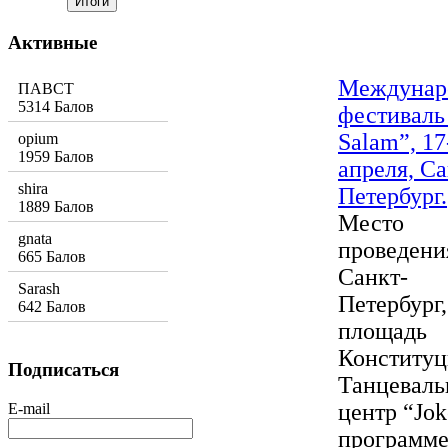
Активные
Междунар
ПАВСТ
5314 Балов
фестиваль
Salam”, 17
opium
1959 Балов
апреля, Са
shira
Петербург.
1889 Балов
Место
gnata
проведения
665 Балов
Санкт-
Sarash
Петербург,
642 Балов
площадь
Конституци
Подписаться
Танцевал
центр “Jok
E-mail
программе