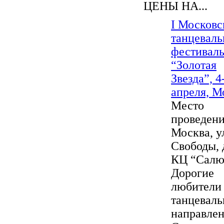
ЦЕНЫ НА...
I Московс
танцевал
фестивал
“Золотая
Звезда”, 4
апреля, М
Место
проведения
Москва, у
Свободы, д
КЦ “Салю
Дорогие
любители 
танцевал
направлен