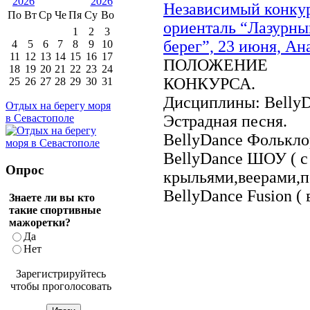
Независимый конку
По
Вт
Ср
Че
Пя
Су
Во
ориенталь “Лазурны
1
2
3
берег”, 23 июня, Ан
4
5
6
7
8
9
10
11
12
13
14
15
16
17
ПОЛОЖЕНИЕ
18
19
20
21
22
23
24
КОНКУРСА.
25
26
27
28
29
30
31
Дисциплины: BellyD
Отдых на берегу моря
Эстрадная песня.
в Севастополе
BellyDance Фолькло
BellyDance ШОУ ( с
Опрос
крыльями,веерами,п
BellyDance Fusion ( в
Знаете ли вы кто
такие спортивные
мажоретки?
Да
Нет
Зарегистрируйтесь
чтобы проголосовать