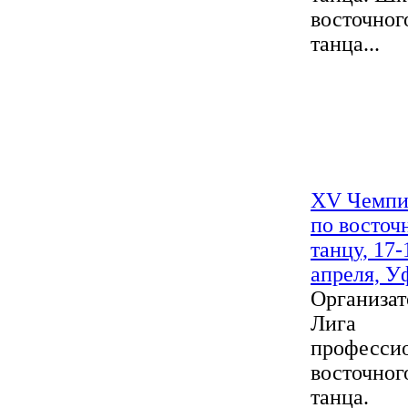
восточног
танца...
XV Чемпи
по восточ
танцу, 17-
апреля, У
Организат
Лига
професси
восточног
танца.