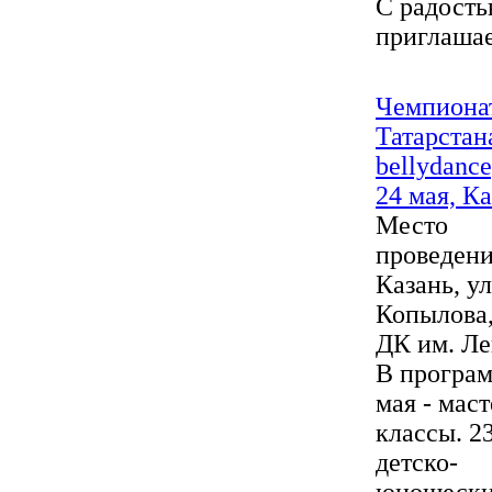
С радост
приглашае
Чемпиона
Татарстан
bellydance
24 мая, Ка
Место
проведения
Казань, ул
Копылова,
ДК им. Ле
В програм
мая - маст
классы. 23
детско-