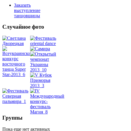
Заказать
выступление
танцовщицы
Случайное фото
Танец
живота
Belly
Dance
уроки
видео
Группы
школы
Пока еще нет активных