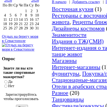
В начало
|
Добавить ссылку
|
По
Вт
Ср
Че
Пя
Су
Во
Восточная кухня
(1)
1
2
3
Рестораны с восточно
4
5
6
7
8
9
10
11
12
13
14
15
16
17
живота
,
Рецепты ближ
18
19
20
21
22
23
24
Дизайнеры костюмов
25
26
27
28
29
30
31
Знаменитости
Отдых на берегу моря
Издания о ТЖ(СМИ)
в Севастополе
Интернет-издания о т
танце живот
Опрос
Магазины
Интернет-магазины
(1
Знаете ли вы кто
такие спортивные
фурнитуры
,
Покупка/п
мажоретки?
Стационарные-магаз
Да
Отели в арабских стр
Нет
Разное
(20)
Зарегистрируйтесь
Танцовщицы
чтобы проголосовать
Фестивали/конкурсы
(