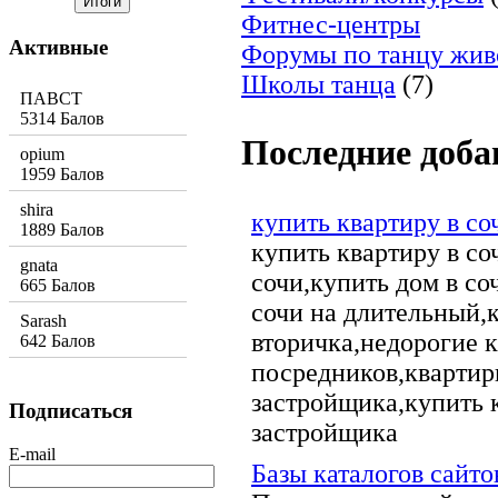
Фитнес-центры
Активные
Форумы по танцу жив
Школы танца
(7)
ПАВСТ
5314 Балов
Последние доб
opium
1959 Балов
shira
купить квартиру в со
1889 Балов
купить квартиру в со
gnata
сочи,купить дом в со
665 Балов
сочи на длительный,к
Sarash
вторичка,недорогие к
642 Балов
посредников,квартиры
застройщика,купить к
Подписаться
застройщика
E-mail
Базы каталогов сайто