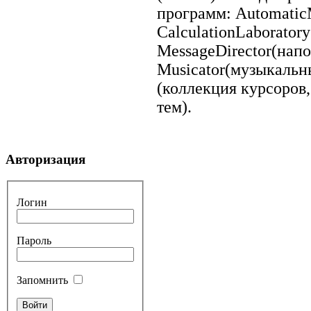
программ: AutomaticM
CalculationLaborator
MessageDirector(нап
Musicator(музыкальн
(коллекция курсоров,
тем).
Авторизация
Логин
Пароль
Запомнить