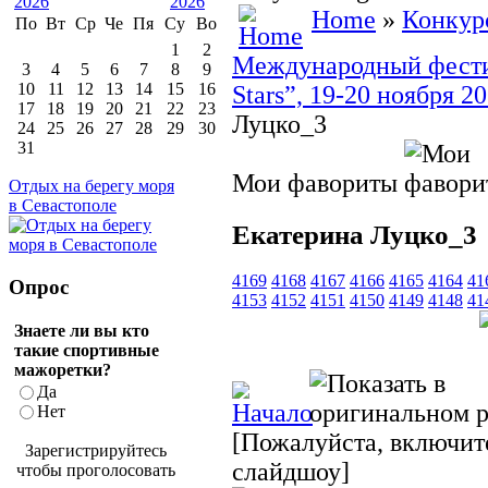
Home
»
Конкур
По
Вт
Ср
Че
Пя
Су
Во
1
2
Международный фести
3
4
5
6
7
8
9
10
11
12
13
14
15
16
Stars”, 19-20 ноября 
17
18
19
20
21
22
23
Луцко_3
24
25
26
27
28
29
30
31
Мои фавориты
Отдых на берегу моря
в Севастополе
Екатерина Луцко_3
4169
4168
4167
4166
4165
4164
41
Опрос
4153
4152
4151
4150
4149
4148
41
Знаете ли вы кто
такие спортивные
мажоретки?
Да
Нет
[Пожалуйста, включите
Зарегистрируйтесь
слайдшоу]
чтобы проголосовать