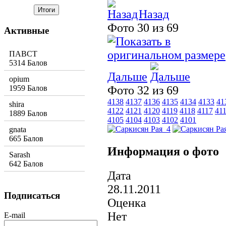
Назад
Фото 30 из 69
Активные
ПАВСТ
5314 Балов
Дальше
opium
1959 Балов
Фото 32 из 69
4138
4137
4136
4135
4134
4133
41
shira
4122
4121
4120
4119
4118
4117
41
1889 Балов
4105
4104
4103
4102
4101
gnata
665 Балов
Информация о фото
Sarash
642 Балов
Дата
28.11.2011
Подписаться
Оценка
Нет
E-mail