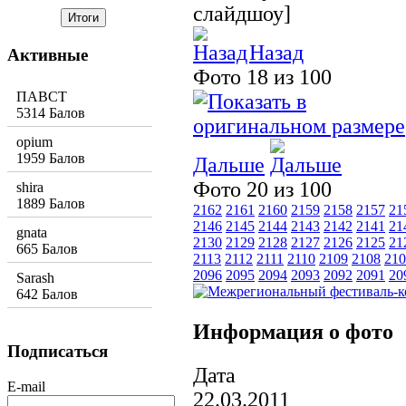
слайдшоу]
Назад
Активные
Фото 18 из 100
ПАВСТ
5314 Балов
opium
1959 Балов
Дальше
Фото 20 из 100
shira
1889 Балов
2162
2161
2160
2159
2158
2157
21
2146
2145
2144
2143
2142
2141
21
gnata
2130
2129
2128
2127
2126
2125
21
665 Балов
2113
2112
2111
2110
2109
2108
210
2096
2095
2094
2093
2092
2091
20
Sarash
642 Балов
Информация о фото
Подписаться
Дата
E-mail
22.03.2011