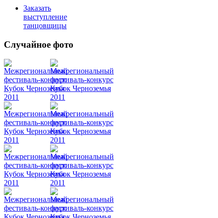
Заказать
выступление
танцовщицы
Случайное фото
Танец
живота
Belly
Dance
уроки
видео
школы