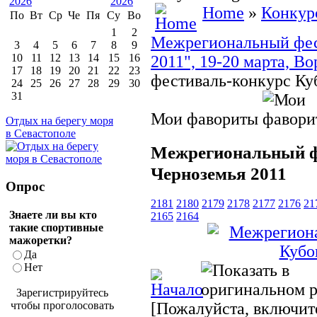
Home
»
Конкур
По
Вт
Ср
Че
Пя
Су
Во
1
2
Межрегиональный фес
3
4
5
6
7
8
9
10
11
12
13
14
15
16
2011", 19-20 марта, В
17
18
19
20
21
22
23
фестиваль-конкурс Ку
24
25
26
27
28
29
30
31
Мои фавориты
Отдых на берегу моря
в Севастополе
Межрегиональный ф
Черноземья 2011
Опрос
2181
2180
2179
2178
2177
2176
21
Знаете ли вы кто
2165
2164
такие спортивные
мажоретки?
Да
Нет
Зарегистрируйтесь
чтобы проголосовать
[Пожалуйста, включите