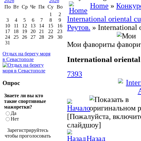
Home
»
Конкур
По
Вт
Ср
Че
Пя
Су
Во
1
2
International oriental
3
4
5
6
7
8
9
10
11
12
13
14
15
16
Реутов.
» International
17
18
19
20
21
22
23
24
25
26
27
28
29
30
31
Мои фавориты
Отдых на берегу моря
International orient
в Севастополе
7393
Опрос
Знаете ли вы кто
такие спортивные
мажоретки?
Да
[Пожалуйста, включите
Нет
слайдшоу]
Зарегистрируйтесь
чтобы проголосовать
Назад