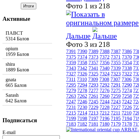
Фото 1 из 218
Активные
ПАВСТ
Дальше
5314 Балов
Фото 3 из 218
opium
7391
7390
7389
7388
7387
7386
73
1959 Балов
7375
7374
7373
7372
7371
7370
73
7359
7358
7357
7356
7355
7354
73
shira
7343
7342
7341
7340
7339
7338
73
1889 Балов
7327
7326
7325
7324
7323
7322
73
7311
7310
7309
7308
7307
7306
73
gnata
7295
7294
7293
7292
7291
7290
72
665 Балов
7279
7278
7277
7276
7275
7274
72
Sarash
7263
7262
7261
7260
7259
7258
72
642 Балов
7247
7246
7245
7244
7243
7242
72
7231
7230
7229
7228
7227
7226
72
7215
7214
7213
7212
7211
7210
72
7199
7198
7197
7196
7195
7194
71
Подписаться
7183
7182
7181
7180
7179
7178
71
E-mail