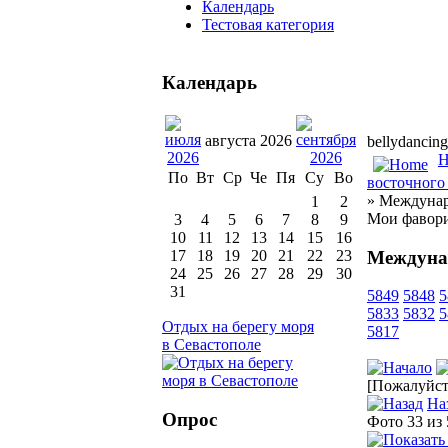
Календарь
Тестовая категория
Календарь
августа 2026
bellydancing
H
По
Вт
Ср
Че
Пя
Су
Во
восточного 
» Междунар
1
2
Мои фавор
3
4
5
6
7
8
9
10
11
12
13
14
15
16
Междуна
17
18
19
20
21
22
23
24
25
26
27
28
29
30
31
5849
5848
5
5833
5832
5
Отдых на берегу моря
5817
в Севастополе
[Пожалуйста
На
Опрос
Фото 33 из