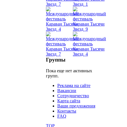
Dance
уроки
видео
школы
фестива
Группы
конкурс
Пока еще нет активных
групп.
Реклама на сайте
Вакансии
Сотрудничество
Карта сайта
Ваши предложения
Контакты
FAQ
TOP