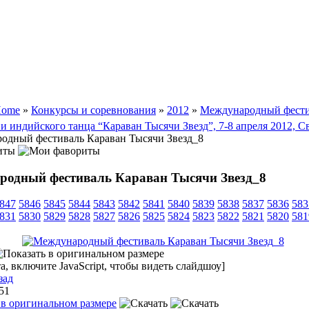
ome
»
Конкурсы и соревнования
»
2012
»
Международный фести
и индийского танца “Караван Тысячи Звезд”, 7-8 апреля 2012, С
одный фестиваль Караван Тысячи Звезд_8
иты
родный фестиваль Караван Тысячи Звезд_8
847
5846
5845
5844
5843
5842
5841
5840
5839
5838
5837
5836
583
831
5830
5829
5828
5827
5826
5825
5824
5823
5822
5821
5820
581
, включите JavaScript, чтобы видеть слайдшоу]
зад
 51