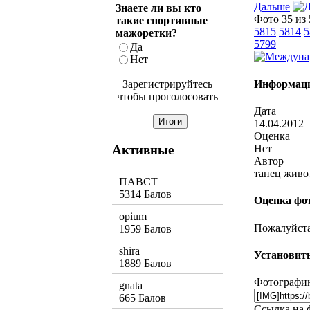
Дальше
Знаете ли вы кто
Фото 35 из
такие спортивные
5815
5814
5
мажоретки?
5799
Да
Нет
Информаци
Зарегистрируйтесь
чтобы проголосовать
Дата
14.04.2012
Оценка
Активные
Нет
Автор
танец живо
ПАВСТ
5314 Балов
Оценка фо
opium
Пожалуйста,
1959 Балов
shira
Установить
1889 Балов
Фотографию
gnata
665 Балов
Ссылка на 