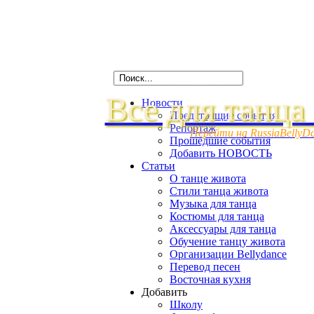
Все для танца
Новости
Предстоящие события
Репортаж
Перейти на RussiaBellyD
Прошедшие события
Добавить НОВОСТЬ
Статьи
О танце живота
Стили танца живота
Музыка для танца
Костюмы для танца
Аксессуары для танца
Обучение танцу живота
Организации Bellydance
Перевод песен
Восточная кухня
Добавить
Школу