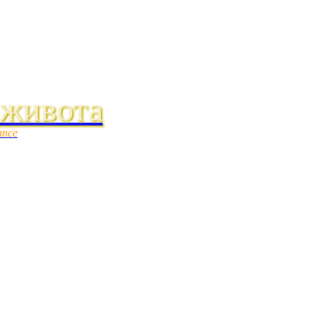
 живота
ance