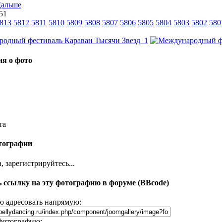
 51
813
5812
5811
5810
5809
5808
5807
5806
5805
5804
5803
5802
580
я о фото
та
тографии
 зарегистрируйтесь...
 ссылку на эту фотографию в форуме (BBcode)
 адресовать напрямую:
фотографию: