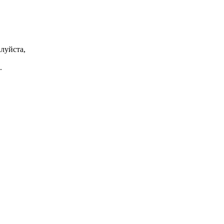
луйста,
.