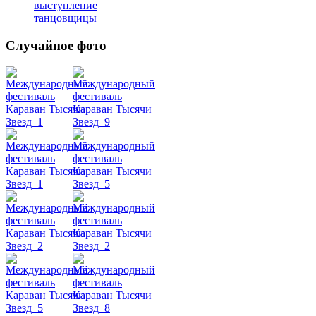
выступление
танцовщицы
Случайное фото
Танец
живота
Belly
Dance
уроки
видео
школы
фестивали