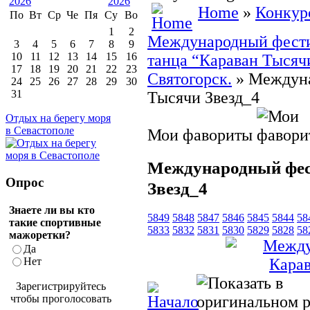
Home
»
Конкур
По
Вт
Ср
Че
Пя
Су
Во
1
2
Международный фестив
3
4
5
6
7
8
9
10
11
12
13
14
15
16
танца “Караван Тысячи
17
18
19
20
21
22
23
Святогорск.
» Междуна
24
25
26
27
28
29
30
31
Тысячи Звезд_4
Отдых на берегу моря
в Севастополе
Мои фавориты
Международный фес
Опрос
Звезд_4
Знаете ли вы кто
5849
5848
5847
5846
5845
5844
58
такие спортивные
5833
5832
5831
5830
5829
5828
58
мажоретки?
Да
Нет
Зарегистрируйтесь
чтобы проголосовать