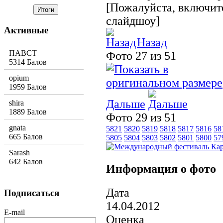
[Пожалуйста, включите
слайдшоу]
Активные
Назад
ПАВСТ
Фото 27 из 51
5314 Балов
opium
1959 Балов
Дальше
shira
1889 Балов
Фото 29 из 51
gnata
5821
5820
5819
5818
5817
5816
58
665 Балов
5805
5804
5803
5802
5801
5800
57
Sarash
642 Балов
Информация о фото
Дата
Подписаться
14.04.2012
E-mail
Оценка