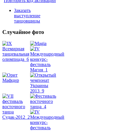
Повторить код активации
Заказать
выступление
танцовщицы
Случайное фото
Танец
живота
Belly
Dance
уроки
видео
школы